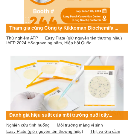
Tham gia cùng Công ty Kikkoman Biochemifa ...
Thử nghiệm ATP
Easy Plate (giữ nguyên tên thương hiệu)
IAFP 2024 H&agrave;ng năm, Hiệp hội Quốc...
Đánh giá hiệu suất của môi trường nuôi cấy...
Nghiên cứu tình huống
Môi trường màng vi sinh
Easy Plate (giữ nguyên tên thương hiệu)
Thịt và Gia cầm