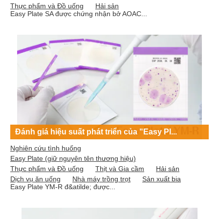
Thực phẩm và Đồ uống
Hải sản
Easy Plate SA được chứng nhận bở AOAC...
Đánh giá hiệu suất phát triển của "Easy Pl...
Nghiên cứu tình huống
Easy Plate (giữ nguyên tên thương hiệu)
Thực phẩm và Đồ uống
Thịt và Gia cầm
Hải sản
Dịch vụ ăn uống
Nhà máy trồng trọt
Sản xuất bia
Easy Plate YM-R đ&atilde; được...