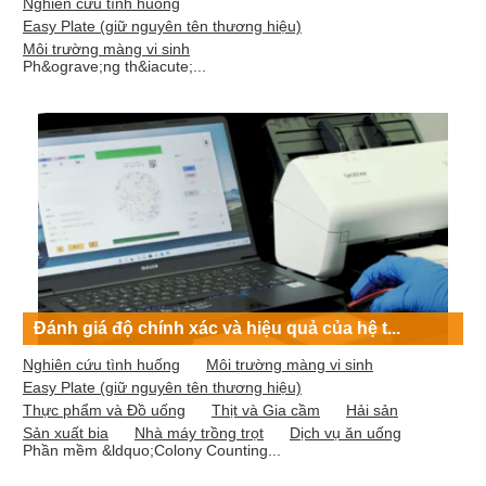
Nghiên cứu tình huống
Easy Plate (giữ nguyên tên thương hiệu)
Môi trường màng vi sinh
Ph&ograve;ng th&iacute;...
Đánh giá độ chính xác và hiệu quả của hệ t...
Nghiên cứu tình huống
Môi trường màng vi sinh
Easy Plate (giữ nguyên tên thương hiệu)
Thực phẩm và Đồ uống
Thịt và Gia cầm
Hải sản
Sản xuất bia
Nhà máy trồng trọt
Dịch vụ ăn uống
Phần mềm &ldquo;Colony Counting...