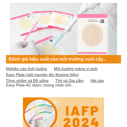
Đánh giá hiệu suất của môi trường nuôi cấy...
Nghiên cứu tình huống
Môi trường màng vi sinh
Easy Plate (giữ nguyên tên thương hiệu)
Thực phẩm và Đồ uống
Thịt và Gia cầm
Hải sản
Easy Plate AC được chứng nhận bởi...