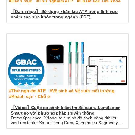
#Danh mục
#Thử nghiệm ATP
#Chăm sóc sức khỏe
【Danh mục】 Sử dụng khăn lau ATP trong lĩnh vực
chăm sóc sức khỏe trong ngành (PDF)
#Thử nghiệm ATP
#Vệ sinh và Vệ sinh môi trường
#Khách sạn・Chỗ ở
【Video】Cuộc so sánh kiểm tra độ sạch: Lumitester
Smart so với phương pháp truyền thống
DemoXperience: X&aacute;c minh độ sạch bằng dữ liệu
với Lumitester Smart Trong DemoXperience n&agrave;y,...