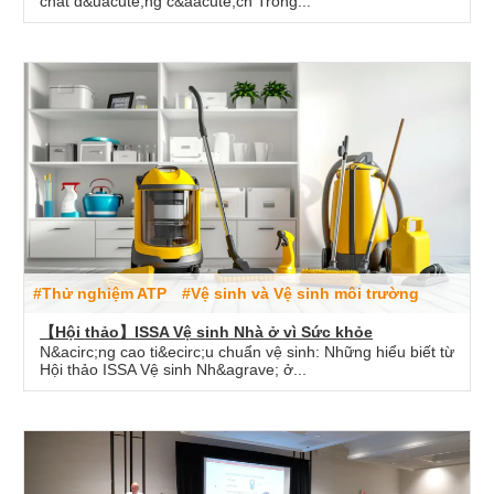
chất đ&uacute;ng c&aacute;ch Trong...
#Thử nghiệm ATP
#Vệ sinh và Vệ sinh môi trường
【Hội thảo】ISSA Vệ sinh Nhà ở vì Sức khỏe
N&acirc;ng cao ti&ecirc;u chuẩn vệ sinh: Những hiểu biết từ
Hội thảo ISSA Vệ sinh Nh&agrave; ở...