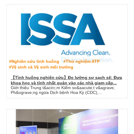
#Nghiên cứu tình huống
#Thử nghiệm ATP
#Vệ sinh và Vệ sinh môi trường
【Tình huống nghiên cứu】Đo lường sự sạch sẽ: Đưa
khoa học và tính nhất quán vào các nhà giam cấp...
Giới thiệu Trung t&acirc;m Kiểm so&aacute;t v&agrave;
Ph&ograve;ng ngừa Dịch bệnh Hoa Kỳ (CDC),...