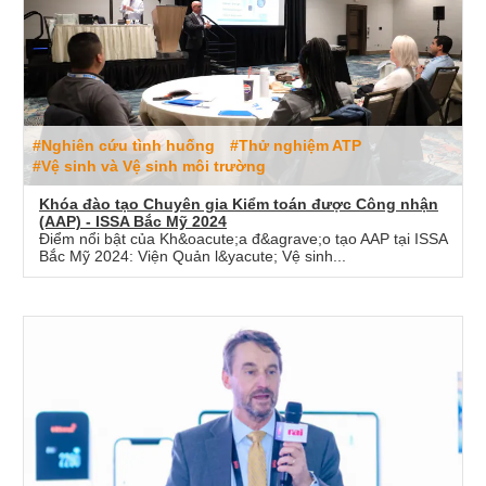
#Nghiên cứu tình huống
#Thử nghiệm ATP
#Vệ sinh và Vệ sinh môi trường
Khóa đào tạo Chuyên gia Kiểm toán được Công nhận
(AAP) - ISSA Bắc Mỹ 2024
Điểm nổi bật của Kh&oacute;a đ&agrave;o tạo AAP tại ISSA
Bắc Mỹ 2024: Viện Quản l&yacute; Vệ sinh...