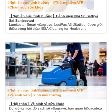
#Nghiên cứu tình huống
#Thử nghiệm ATP
#Chăm sóc sức khỏe
【Nghiên cứu tình huống】Bệnh viện Nhi Sri Sathya
Sai Sanjeevani
Lumitester Smart v&agrave; LuciPac A3 đ&atilde; được giới
thiệu trong hội thảo ISSA Cleaning for Health cho...
#Nghiên cứu tình huống
#Thử nghiệm ATP
#Vệ sinh và Vệ sinh môi trường
【Hội thảo】Vệ sinh vì sức khỏe
Đo lường mức độ sạch sẽ v&agrave; bảo quản h&oacute;a