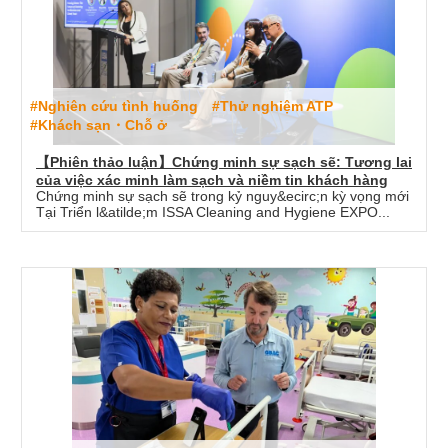
#Nghiên cứu tình huống
#Thử nghiệm ATP
#Khách sạn・Chỗ ở
【Phiên thảo luận】Chứng minh sự sạch sẽ: Tương lai
của việc xác minh làm sạch và niềm tin khách hàng
Chứng minh sự sạch sẽ trong kỷ nguy&ecirc;n kỳ vọng mới
Tại Triển l&atilde;m ISSA Cleaning and Hygiene EXPO...