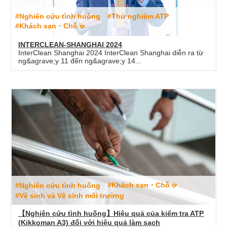
#Nghiên cứu tình huống
#Thử nghiệm ATP
#Khách sạn・Chỗ ở
INTERCLEAN-SHANGHAI 2024
InterClean Shanghai 2024 InterClean Shanghai diễn ra từ
ng&agrave;y 11 đến ng&agrave;y 14...
#Khách sạn・Chỗ ở
#Nghiên cứu tình huống
#Vệ sinh và Vệ sinh môi trường
【Nghiên cứu tình huống】Hiệu quả của kiểm tra ATP
(Kikkoman A3) đối với hiệu quả làm sạch