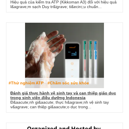
Hiệu quả của kiểm tra ATP (Kikkoman A3) đối với hiệu quả
l&agrave;m sạch Duy tr&igrave; ti&ecirc;u chuẩn...
#Thử nghiệm ATP
#Chăm sóc sức khỏe
Đánh giá thực hành vệ sinh tay và can thiệp giáo dục
trong sinh viên điều dưỡng Indonesia
Đ&aacute;nh gi&aacute; thực h&agrave;nh vệ sinh tay
v&agrave; can thiệp gi&aacute;o dục trong...