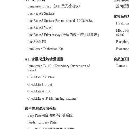
Lumitester Smart （ATP荧光检测仪）
透明质
LuciPac A3 Surface
化妆品原
LuciPac A3 Surface Pre-moistened（湿润棉棒）
Hyalur
LuciPac A3 Water
Micro 
酸钠）
LuciPac A3 Filter Assay (液体内微生物检测套装 )
Biosphi
LuciSwab ES
Bionanoc
Lumitester Calibration Kit
食品加工
ATP含量/微生物含量测定
Tannase
Lumitester C-110（Temporary Suspension of
Sales）
CheckLite 250 Plus
CheckLite HS Set
CheckLite AT100
CheckLite ATP Eliminating Enzyme
微生物测试片培养基
Easy Plate用自动菌落计数系统
Feeder for Easy Plate