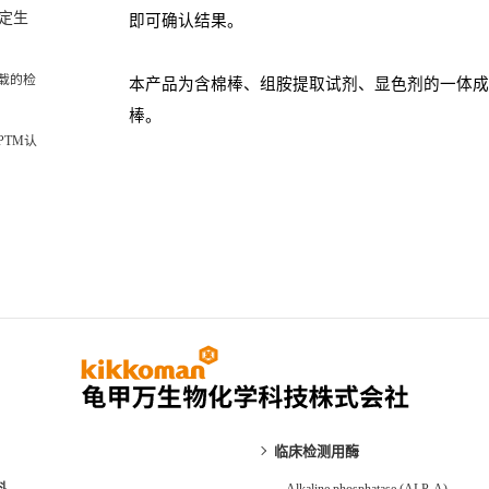
定生
即可确认结果。
l 登载的检
本产品为含棉棒
、
组胺提取试剂、显色剂
的一体
棒。
PTM认
临床检测用酶
料