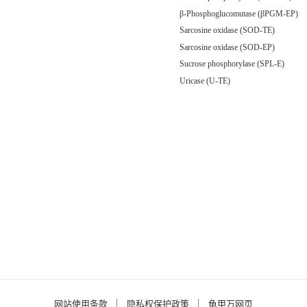
β-Phosphoglucomutase (βPGM-EP)
Sarcosine oxidase (SOD-TE)
Sarcosine oxidase (SOD-EP)
Sucrose phosphorylase (SPL-E)
Uricase (U-TE)
网站使用条款
隐私权保护政策
龟甲万网页