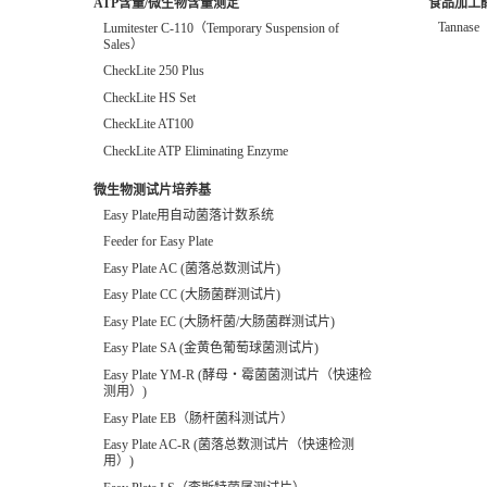
食品加工
ATP含量/微生物含量测定
Tannase
Lumitester C-110（Temporary Suspension of
Sales）
CheckLite 250 Plus
CheckLite HS Set
CheckLite AT100
CheckLite ATP Eliminating Enzyme
微生物测试片培养基
Easy Plate用自动菌落计数系统
Feeder for Easy Plate
Easy Plate AC (菌落总数测试片)
Easy Plate CC (大肠菌群测试片)
Easy Plate EC (大肠杆菌/大肠菌群测试片)
Easy Plate SA (金黄色葡萄球菌测试片)
Easy Plate YM-R (酵母・霉菌菌测试片（快速检
测用）)
Easy Plate EB（肠杆菌科测试片）
Easy Plate AC-R (菌落总数测试片（快速检测
用）)