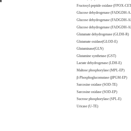
酶
Fructosyl-peptide oxidase (FPOX-CET
Glucose dehydrogenase (FADGDH-A
Glucose dehydrogenase (FADGDH-A
Glucose dehydrogenase (FADGDH-A
Glutamate dehydrogenase (GLDH-R)
Glutamate oxidase(GLOD-E)
Glutaminase(GLN)
Glutamine synthetase (GST)
Lactate dehydrogenase (LDH-E)
Maltose phosphorylase (MPL-EP)
β-Phosphoglucomutase (βPGM-EP)
Sarcosine oxidase (SOD-TE)
Sarcosine oxidase (SOD-EP)
Sucrose phosphorylase (SPL-E)
Uricase (U-TE)