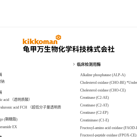
临床检测用酶
料
Alkaline phosphatase (ALP-A)
酸钠
Cholesterol oxidase (CHO-BE) *Unde
Cholesterol oxidase (CHO-CE)
料
Creatinase (C2-AE)
onic acid （透明质酸）
Creatinase (C2-AT)
Hyaluronic acid FCH （超低分子量透明质
Creatinase (C2-EP)
ngo (鞘糖脂)
Creatininase (C1-E)
eramide EX
Fructosyl-amino acid oxidase (FAOD-
Fructosyl-peptide oxidase (FPOX-CE)