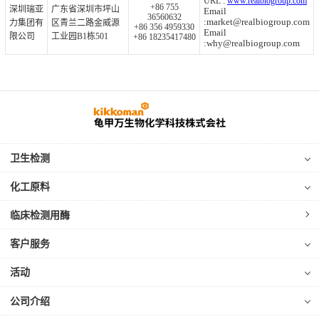
URL :
www.realbiogroup.com
+86 755
深圳瑞亚
广东省深圳市坪山
Email
36560632
:market@realbiogroup.com
力集团有
区青兰二路金威源
+86 356 4959330
Email
限公司
工业园B1栋501
+86 18235417480
:why@realbiogroup.com
卫生检测
化工原料
临床检测用酶
客户服务
活动
公司介绍